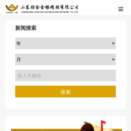

公司概况
新闻中心
业务布局
社会责任
党建工作
人力资源
公司介绍
企业要闻
黄金精炼
安全生产
党建工作
人才政策
新闻搜索
公司资质
职工风采
银行贵金属业务
环境保护
党风廉政
社会招聘
公司荣誉
招金金评
个性定制
环保信息公开
简历投递
企业文化
终端产品
社会奉献
招金人
发展历程
仓配一体
搜索
分支机构
联系我们