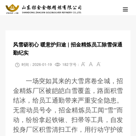

公司概况
新闻中心
业务布局
社会责任
党建工作
人力资源
公司介绍
企业要闻
黄金精炼
安全生产
党建工作
人才政策
公司资质
职工风采
银行贵金属业务
环境保护
党风廉政
社会招聘
风雪砺初心 暖意护归途 | 招金精炼员工除雪保通
勤纪实
公司荣誉
招金金评
个性定制
环保信息公开
简历投递

时间：2026-01-19

182
字号：
企业文化
终端产品
社会奉献
招金人
一场突如其来的大雪席卷全城，招
发展历程
仓配一体
金精炼厂区被皑皑白雪覆盖，路面积雪
分支机构
结冰，给员工通勤带来严重安全隐患。
无需动员号令，招金精炼员工闻“雪”而
联系我们
动，纷纷拿起铁锹、扫帚等工具，自发
投身厂区积雪清扫工作，用行动守护彼