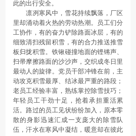
此的出行安全。
凛冽寒风中，雪花持续飘落，厂区
里却涌动着火热的劳动热潮。员工们分
工协作，有的奋力铲除路面冰层，有的
细致清扫残留积雪，有的合力推送推雪
板归拢积雪。铁锹碰撞地面的铿锵声、
扫帚摩擦路面的沙沙声，交织成冬日里
最动人的旋律。党员干部冲锋在前，主
动攻克积雪最厚、结冰最严重的路段；
老员工经验丰富，熟练掌控除雪技巧；
年轻员工干劲十足，抢着承担重活累
活。路过的员工见状纷纷加入，原本零
散的身影迅速汇成一支庞大的除雪队
伍，汗水在寒风中凝结，暖意却在彼此